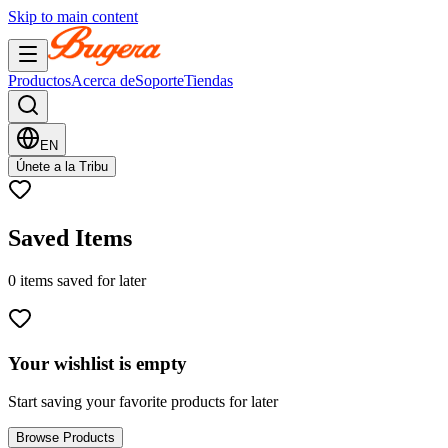
Skip to main content
Productos
Acerca de
Soporte
Tiendas
EN
Únete a la Tribu
Saved Items
0
items
saved for later
Your wishlist is empty
Start saving your favorite products for later
Browse Products