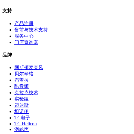
支持
产品注册
售前与技术支持
服务中心
门店查询器
品牌
阿斯顿麦克风
贝尔辛格
布盖拉
酷音频
克拉克技术
实验组
迈达斯
坦诺伊
TC电子
TC Helicon
涡轮声